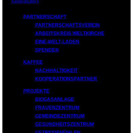
Inhalt
springen
PARTNERSCHAFT
PARTNERSCHAFTSVEREIN
ARBEITSKREIS WELTKIRCHE
EINE-WELT-LADEN
SPENDEN
KAFFEE
NACHHALTIGKEIT
KOOPERATIONSPARTNER
PROJEKTE
BIOGASANLAGE
FRAUENZENTRUM
GEMEINDEZENTRUM
GESUNDHEITSZENTRUM
GETREIDEMÜHLEN