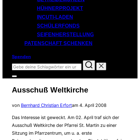
HÜHNERPROJEKT
INCUTI-LADEN
SCHÜLERFONDS
SEIFENHERSTELLUNG
PATENSCHAFT SCHENKEN
Spenden
Suchen
nach:
Seitenleiste
&
Ausschuß Weltkirche
Navigation
umschalten
Veröffentlicht
von
Bernhard Christian Erfort
am
4. April 2008
am
Das Interesse ist geweckt. Am 02. April traf sich der
Ausschuß Weltkirche der Pfarrei St. Martin zu einer
Sitzung im Pfarrzentrum, um u. a. erste