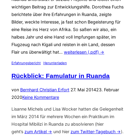
wichtigen Beitrag zur Entwicklungshilfe. Dorothea Fuchs
berichtete über ihre Erfahrungen in Ruanda, zeigte
Bilder, weckte Interesse, ja fast schon Begeisterung für
eine Reise ins Herz von Afrika. So saßen wir also, ein
halbes Jahr und eine Hand voll Impfungen später, im
Flugzeug nach Kigali und reisten in ein Land, dessen
Flair uns überwältigt hat…
weiterlesen (.pdf) →
Erfahrungsbericht
Herunterladen
Rückblick: Famulatur in Ruanda
Veröffentlicht
von
Bernhard Christian Erfort
27. Mai 2014
23. Februar
am
2020
Keine Kommentare
Lisanne Michels und Lisa Wocker hatten die Gelegenheit
im März 2014 für mehrere Wochen ein Praktikum im
Hospital Mibilizi in Ruanda zu absolvieren (hier
geht’s
zum Artikel →
und hier
zum Twitter-Tagebuch →
).