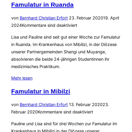
Famulatur in Ruanda
Hospital
Mibilizi“
Veröffentlicht
von
Bernhard Christian Erfort
23. Februar 2020
19. April
am
2024
Kommentare sind deaktiviert
Lisa und Pauline sind seit gut einer Woche zur Famulatur
in Ruanda. Im Krankenhaus von Mibilizi, in der Diözese
unserer Partnergemeinden Shangi und Muyange,
absolvieren die beide 24-jährigen Studentinnen ihr
medizinisches Praktikum.
über
Mehr
lesen
„Famulatur
Famulatur in Mibilzi
in
Ruanda“
Veröffentlicht
von
Bernhard Christian Erfort
13. Februar 2020
23.
am
Februar 2020
Kommentare sind deaktiviert
Pauline und Lisa sind für drei Wochen zur Famulatur im
Krankenhaus in Mibilizi in der Diözese unserer