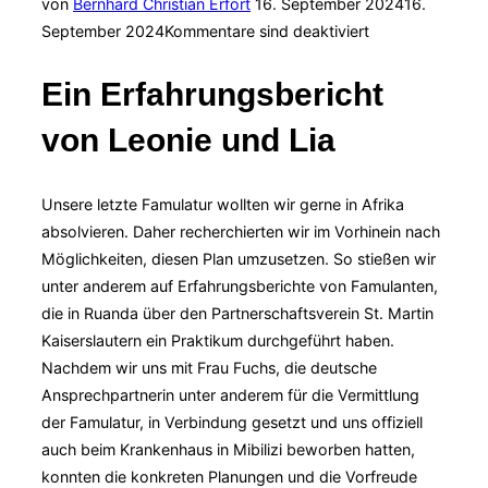
Veröffentlicht
von
Bernhard Christian Erfort
16. September 2024
16.
am
September 2024
Kommentare sind deaktiviert
Ein Erfahrungsbericht
von Leonie und Lia
Unsere letzte Famulatur wollten wir gerne in Afrika
absolvieren. Daher recherchierten wir im Vorhinein nach
Möglichkeiten, diesen Plan umzusetzen. So stießen wir
unter anderem auf Erfahrungsberichte von Famulanten,
die in Ruanda über den Partnerschaftsverein St. Martin
Kaiserslautern ein Praktikum durchgeführt haben.
Nachdem wir uns mit Frau Fuchs, die deutsche
Ansprechpartnerin unter anderem für die Vermittlung
der Famulatur, in Verbindung gesetzt und uns offiziell
auch beim Krankenhaus in Mibilizi beworben hatten,
konnten die konkreten Planungen und die Vorfreude