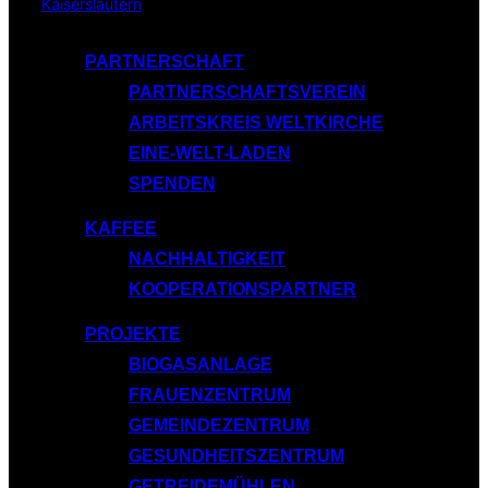
Inhalt
springen
PARTNERSCHAFT
PARTNERSCHAFTSVEREIN
ARBEITSKREIS WELTKIRCHE
EINE-WELT-LADEN
SPENDEN
KAFFEE
NACHHALTIGKEIT
KOOPERATIONSPARTNER
PROJEKTE
BIOGASANLAGE
FRAUENZENTRUM
GEMEINDEZENTRUM
GESUNDHEITSZENTRUM
GETREIDEMÜHLEN