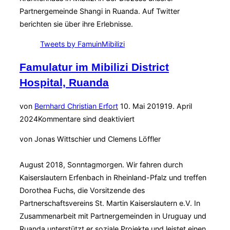
Partnergemeinde Shangi in Ruanda. Auf Twitter
berichten sie über ihre Erlebnisse.
Tweets by FamuinMibilizi
Famulatur im Mibilizi District
Hospital, Ruanda
Veröffentlicht
von
Bernhard Christian Erfort
10. Mai 2019
19. April
am
2024
Kommentare sind deaktiviert
von Jonas Wittschier und Clemens Löffler
August 2018, Sonntagmorgen. Wir fahren durch
Kaiserslautern Erfenbach in Rheinland-Pfalz und treffen
Dorothea Fuchs, die Vorsitzende des
Partnerschaftsvereins St. Martin Kaiserslautern e.V. In
Zusammenarbeit mit Partnergemeinden in Uruguay und
Ruanda unterstützt er soziale Projekte und leistet einen