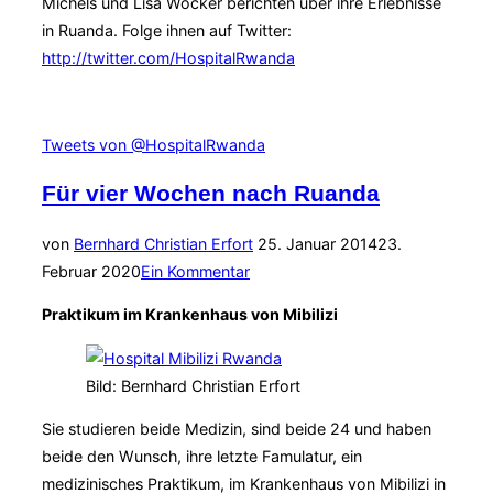
Michels und Lisa Wocker berichten über ihre Erlebnisse
in Ruanda. Folge ihnen auf Twitter:
http://twitter.com/HospitalRwanda
Tweets von @HospitalRwanda
Für vier Wochen nach Ruanda
Veröffentlicht
von
Bernhard Christian Erfort
25. Januar 2014
23.
am
Februar 2020
Ein Kommentar
Praktikum im Krankenhaus von Mibilizi
Bild: Bernhard Christian Erfort
Sie studieren beide Medizin, sind beide 24 und haben
beide den Wunsch, ihre letzte Famulatur, ein
medizinisches Praktikum, im Krankenhaus von Mibilizi in