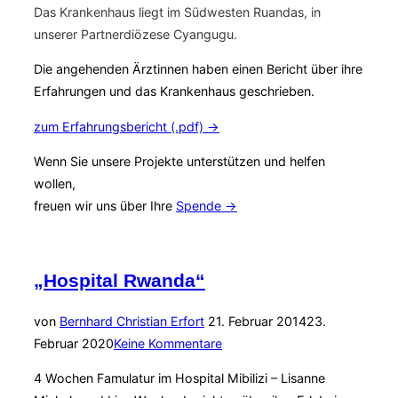
Das Krankenhaus liegt im Südwesten Ruandas, in
unserer Partnerdiözese Cyangugu.
Die angehenden Ärztinnen haben einen Bericht über ihre
Erfahrungen und das Krankenhaus geschrieben.
zum Erfahrungsbericht (.pdf) →
Wenn Sie unsere Projekte unterstützen und helfen
wollen,
freuen wir uns über Ihre
Spende →
„Hospital Rwanda“
Veröffentlicht
von
Bernhard Christian Erfort
21. Februar 2014
23.
am
Februar 2020
Keine Kommentare
4 Wochen Famulatur im Hospital Mibilizi – Lisanne