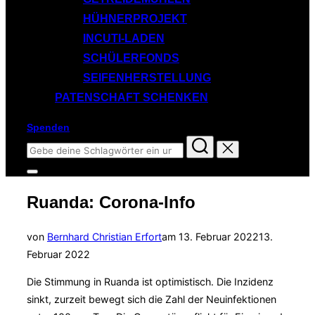
HÜHNERPROJEKT
INCUTI-LADEN
SCHÜLERFONDS
SEIFENHERSTELLUNG
PATENSCHAFT SCHENKEN
Spenden
Suchen
nach:
Seitenleiste
&
Ruanda: Corona-Info
Navigation
umschalten
Veröffentlicht
von
Bernhard Christian Erfort
am
13. Februar 2022
13.
am
Februar 2022
Die Stimmung in Ruanda ist optimistisch. Die Inzidenz
sinkt, zurzeit bewegt sich die Zahl der Neuinfektionen