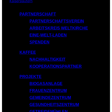
Inhalt
springen
PARTNERSCHAFT
PARTNERSCHAFTSVEREIN
ARBEITSKREIS WELTKIRCHE
EINE-WELT-LADEN
SPENDEN
KAFFEE
NACHHALTIGKEIT
KOOPERATIONSPARTNER
PROJEKTE
BIOGASANLAGE
FRAUENZENTRUM
GEMEINDEZENTRUM
GESUNDHEITSZENTRUM
GETREIDEMÜHLEN