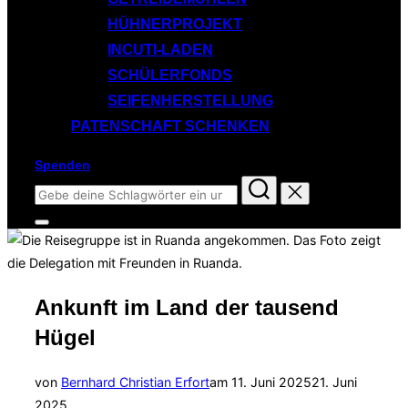
HÜHNERPROJEKT
INCUTI-LADEN
SCHÜLERFONDS
SEIFENHERSTELLUNG
PATENSCHAFT SCHENKEN
Spenden
Suchen
nach:
Seitenleiste
&
Navigation
umschalten
Ankunft im Land der tausend
Hügel
Veröffentlicht
von
Bernhard Christian Erfort
am
11. Juni 2025
21. Juni
am
2025