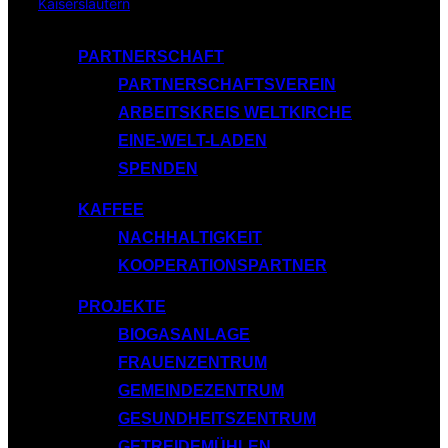
Inhalt
springen
PARTNERSCHAFT
PARTNERSCHAFTSVEREIN
ARBEITSKREIS WELTKIRCHE
EINE-WELT-LADEN
SPENDEN
KAFFEE
NACHHALTIGKEIT
KOOPERATIONSPARTNER
PROJEKTE
BIOGASANLAGE
FRAUENZENTRUM
GEMEINDEZENTRUM
GESUNDHEITSZENTRUM
GETREIDEMÜHLEN