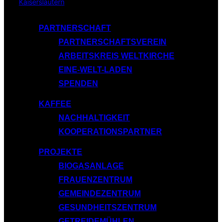
Inhalt
springen
PARTNERSCHAFT
PARTNERSCHAFTSVEREIN
ARBEITSKREIS WELTKIRCHE
EINE-WELT-LADEN
SPENDEN
KAFFEE
NACHHALTIGKEIT
KOOPERATIONSPARTNER
PROJEKTE
BIOGASANLAGE
FRAUENZENTRUM
GEMEINDEZENTRUM
GESUNDHEITSZENTRUM
GETREIDEMÜHLEN