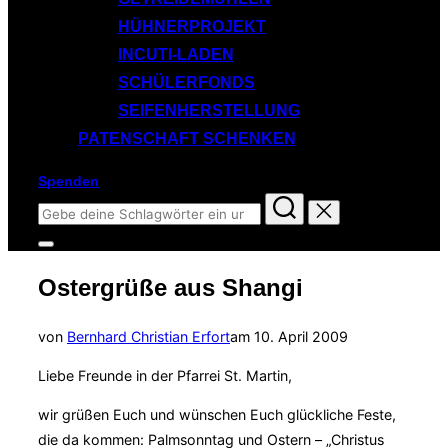
HÜHNERPROJEKT
INCUTI-LADEN
SCHÜLERFONDS
SEIFENHERSTELLUNG
PATENSCHAFT SCHENKEN
Spenden
Suchen
nach:
Seitenleiste
&
Ostergrüße aus Shangi
Navigation
umschalten
Veröffentlicht
von
Bernhard Christian Erfort
am
10. April 2009
am
Liebe Freunde in der Pfarrei St. Martin,
wir grüßen Euch und wünschen Euch glückliche Feste,
die da kommen: Palmsonntag und Ostern – „Christus