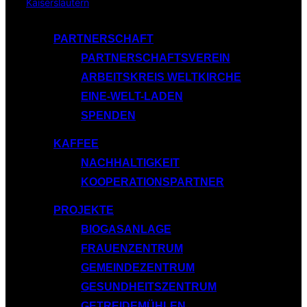
Inhalt
springen
PARTNERSCHAFT
PARTNERSCHAFTSVEREIN
ARBEITSKREIS WELTKIRCHE
EINE-WELT-LADEN
SPENDEN
KAFFEE
NACHHALTIGKEIT
KOOPERATIONSPARTNER
PROJEKTE
BIOGASANLAGE
FRAUENZENTRUM
GEMEINDEZENTRUM
GESUNDHEITSZENTRUM
GETREIDEMÜHLEN