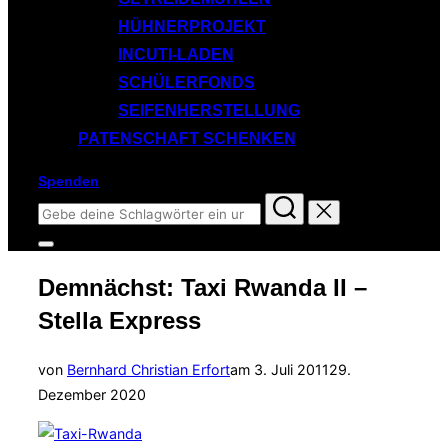
HÜHNERPROJEKT
INCUTI-LADEN
SCHÜLERFONDS
SEIFENHERSTELLUNG
PATENSCHAFT SCHENKEN
Spenden
Suchen
nach:
Seitenleiste
&
Demnächst: Taxi Rwanda II –
Navigation
umschalten
Stella Express
Veröffentlicht
von
Bernhard Christian Erfort
am
3. Juli 2011
29.
am
Dezember 2020