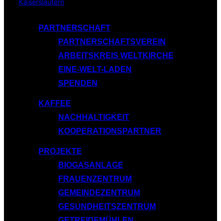
Inhalt
springen
PARTNERSCHAFT
PARTNERSCHAFTSVEREIN
ARBEITSKREIS WELTKIRCHE
EINE-WELT-LADEN
SPENDEN
KAFFEE
NACHHALTIGKEIT
KOOPERATIONSPARTNER
PROJEKTE
BIOGASANLAGE
FRAUENZENTRUM
GEMEINDEZENTRUM
GESUNDHEITSZENTRUM
GETREIDEMÜHLEN