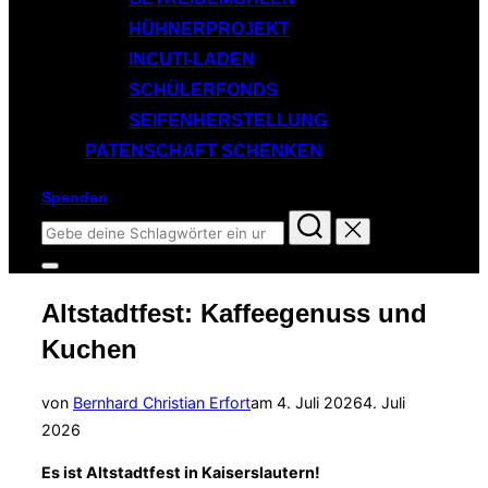
HÜHNERPROJEKT
INCUTI-LADEN
SCHÜLERFONDS
SEIFENHERSTELLUNG
PATENSCHAFT SCHENKEN
Spenden
Suchen
nach:
Seitenleiste
&
Altstadtfest: Kaffeegenuss und
Navigation
umschalten
Kuchen
Veröffentlicht
von
Bernhard Christian Erfort
am
4. Juli 2026
4. Juli
am
2026
Es ist Altstadtfest in Kaiserslautern!